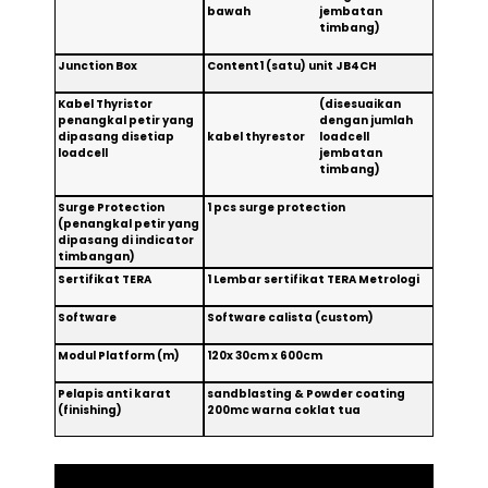
bawah
jembatan
timbang)
Junction Box
Content1 (satu) unit JB4CH
Kabel Thyristor
(disesuaikan
penangkal petir yang
dengan jumlah
dipasang disetiap
kabel thyrestor
loadcell
loadcell
jembatan
timbang)
Surge Protection
1 pcs surge protection
(penangkal petir yang
dipasang di indicator
timbangan)
Sertifikat TERA
1 Lembar sertifikat TERA Metrologi
Software
Software calista (custom)
Modul Platform (m)
120x 30cm x 600cm
Pelapis anti karat
sandblasting & Powder coating
(finishing)
200mc warna coklat tua