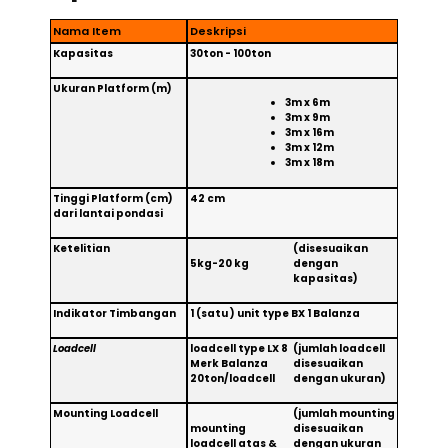
Nama Item
Deskripsi
Kapasitas
30ton - 100ton
Ukuran Platform (m)
3m x 6m
3m x 9m
3m x 16m
3m x 12m
3m x 18m
Tinggi Platform (cm)
42 cm
dari lantai pondasi
Ketelitian
(disesuaikan
5kg-20 kg
dengan
kapasitas)
Indikator Timbangan
1 (satu ) unit type BX 1 Balanza
Loadcell
loadcell type LX 8
(jumlah loadcell
Merk Balanza
disesuaikan
20ton/loadcell
dengan ukuran)
Mounting Loadcell
(jumlah mounting
mounting
disesuaikan
loadcell atas &
dengan ukuran