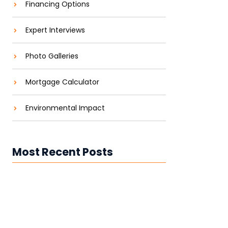
Financing Options
Expert Interviews
Photo Galleries
Mortgage Calculator
Environmental Impact
Most Recent Posts
Timbangan Truk: Garansi 6 Tahun &
Ready Stock | Hercules TS
Timbangan Sawit Digital: Garansi 6
Tahun & Ready Stock | Hercules TS
Jual Jembatan Timbang: Garansi 6