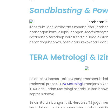
Sandblasting & Po
Konstruksi dari jembatan timbang atau timbang
timbangan kami dilapisi dengan
sandblasting
ketahanan terhadap korosi serta cuaca ekstrim
pembangunannya, menjamin kekokohan dan k
TERA Metrologi & Izi
Salah satu inovasi terbaru yang memenuhi ke
melewati proses
TERA Metrologi
, menjamin kea
TERA dari Badan Metrologi membuktikan bahwa
kepresisiannya.
Selain itu timbangan truk Hercules TS juga me
keandalam dalam pengoprasian timbangan in