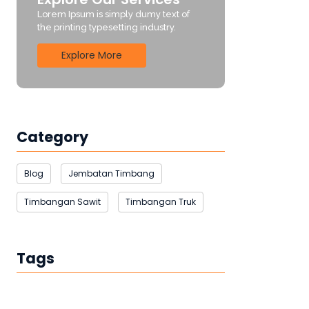
Lorem Ipsum is simply dumy text of
the printing typesetting industry.
Explore More
Category
Blog
Jembatan Timbang
Timbangan Sawit
Timbangan Truk
Tags