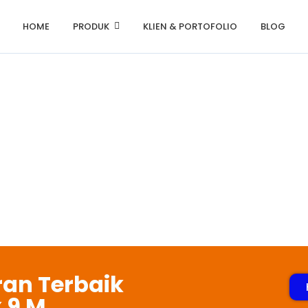
HOME
PRODUK
KLIEN & PORTOFOLIO
BLOG
atan Timbang 
an Terbaik
 9 M