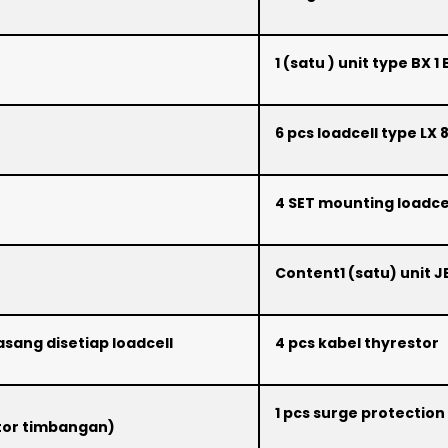
1 (satu ) unit type BX 1
6 pcs loadcell type LX
4 SET mounting loadce
Content1 (satu) unit 
asang disetiap loadcell
4 pcs kabel thyrestor
1 pcs surge protection
ator timbangan)