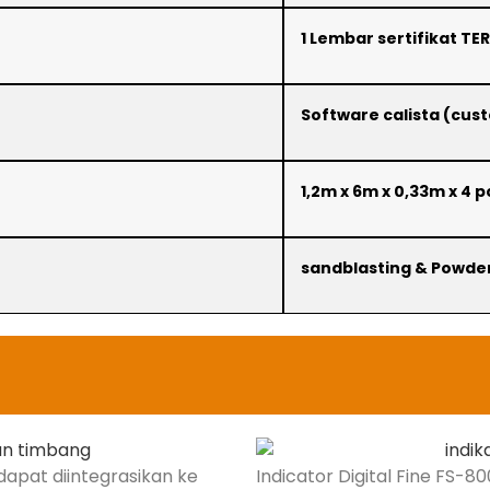
1 Lembar sertifikat TE
Software calista (cus
1,2m x 6m x 0,33m x 4 p
sandblasting & Powde
dapat diintegrasikan ke
Indicator Digital Fine FS-