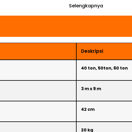
Selengkapnya
Deskripsi
40 ton, 50ton, 60 ton
3 m x 9 m
42 cm
20 kg