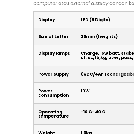
computer
atau
external
display
dengan ko
Display
LED (6 Digits)
Size of Letter
25mm (heights)
Display lamps
Charge, low batt, stable
ct, oz, lb,kg, over, pass
Power supply
6VDC/4Ah rechargeable
Power
10W
consumption
Operating
-10 C- 40 C
temperature
Weight
1.5kg