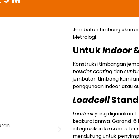
Jembatan timbang ukuran 3
Metrologi.
Untuk
Indoor
Konstruksi timbangan jemb
powder coating
dan
sunbl
jembatan timbang kami anti
penggunaan indoor atau ou
Loadcell
Stand
Loadcell
yang digunakan ter
keakuratannya. Garansi 6 ta
integrasikan ke computer 
mendukung untuk penyimp