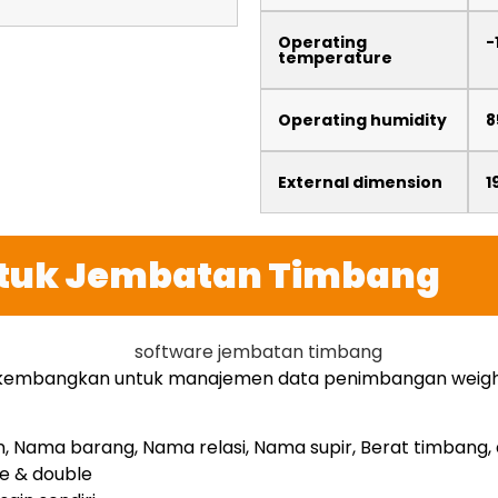
Operating
-
temperature
Operating humidity
8
External dimension
1
untuk Jembatan Timbang
 dikembangkan untuk manajemen data penimbangan weig
 Nama barang, Nama relasi, Nama supir, Berat timbang, d
e & double