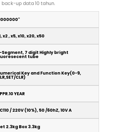
 back-up data 10 tahun.
1000000"
1, x2 , x5, x10, x20, x50
-Segment, 7 digit Highly bright
luoresecent tube
umerical Key and Function Key(0-9,
LR,SET/CLR)
PPR.10 YEAR
C110 / 220V (10%), 50 /60hZ, 10V A
et 2.3kg Box 3.3kg