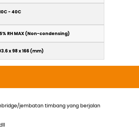
10C - 40C
5% RH MAX (Non-condensing)
93.6 x 98 x 166 (mm)
hbridge/jembatan timbang yang berjalan
ll