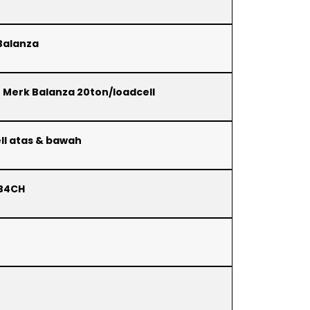
 Balanza
 8 Merk Balanza 20ton/loadcell
ll atas & bawah
JB4CH