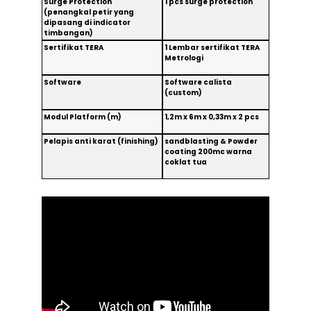
Surge Protection
1 pcs surge protection
(penangkal petir yang
dipasang di indicator
timbangan)
Sertifikat TERA
1 Lembar sertifikat TERA
Metrologi
Software
Software calista
(custom)
Modul Platform (m)
1,2m x 6m x 0,33m x 2 pcs
Pelapis anti karat (finishing)
sandblasting & Powder
coating 200mc warna
coklat tua