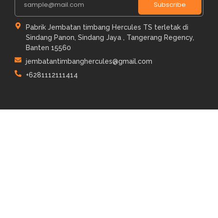
Subscribe
Pabrik Jembatan timbang Hercules TS terletak di
Sindang Panon, Sindang Jaya , Tangerang Regency,
Banten 15560
jembatantimbanghercules@gmail.com
+6281112111414