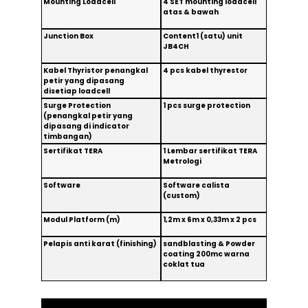
Mounting Loadcell
4 SET mounting loadcell
atas & bawah
Junction Box
Content1 (satu) unit
JB4CH
Kabel Thyristor penangkal
4 pcs kabel thyrestor
petir yang dipasang
disetiap loadcell
Surge Protection
1 pcs surge protection
(penangkal petir yang
dipasang di indicator
timbangan)
Sertifikat TERA
1 Lembar sertifikat TERA
Metrologi
Software
Software calista
(custom)
Modul Platform (m)
1,2m x 6m x 0,33m x 2 pcs
Pelapis anti karat (finishing)
sandblasting & Powder
coating 200mc warna
coklat tua