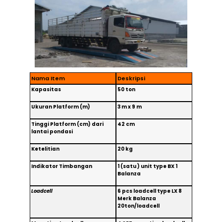
Nama Item
Deskripsi
Kapasitas
50 ton
Ukuran Platform (m)
3 m x 9 m
Tinggi Platform (cm) dari
42 cm
lantai pondasi
Ketelitian
20 kg
Indikator Timbangan
1 (satu ) unit type BX 1
Balanza
Loadcell
6 pcs loadcell type LX 8
Merk Balanza
20ton/loadcell