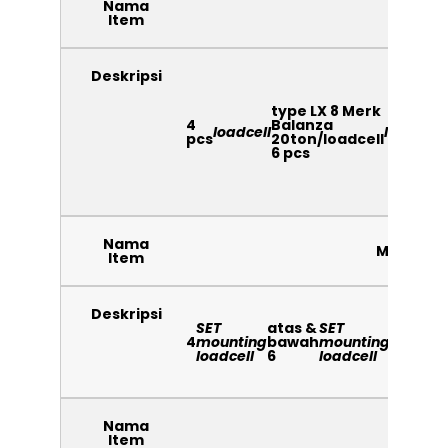
Nama
Load
Item
Deskripsi
type LX 8 Merk
4
Balanza
loadcell
loadcell
pcs
20ton/loadcell
6 pcs
Nama
Mounting
Item
Deskripsi
SET
atas &
SET
atas &
4
mounting
bawah
mounting
bawah
loadcell
6
loadcell
8
Nama
Juncti
Item