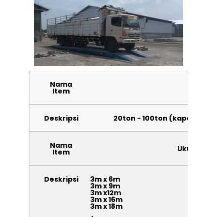
Nama
Kapa
Item
Deskripsi
20ton - 100ton (kapasitas 
Nama
Ukuran Pl
Item
Deskripsi
3m x 6m
3m x 9m
3m x12m
3m x 16m
3m x 18m