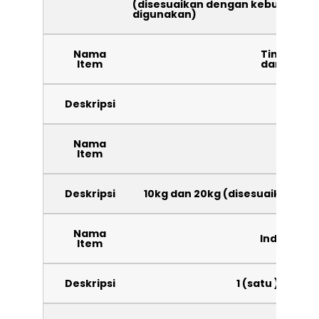
(disesuaikan dengan kebutuhan 
digunakan)
Nama
Tinggi Pla
Item
dari lanta
Deskripsi
42
Nama
Ketel
Item
Deskripsi
10kg dan 20kg (disesuaikan de
Nama
Indikator
Item
Deskripsi
1 (satu ) unit t