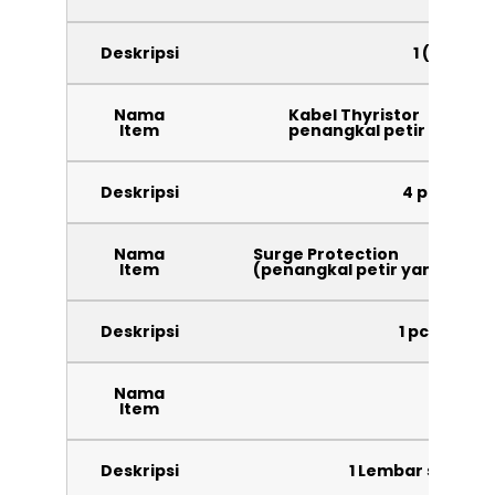
Deskripsi
1 (satu) 
Nama
Kabel Thyristor
Item
penangkal petir yang di
Deskripsi
4 pcs kabe
Nama
Surge Protection
Item
(penangkal petir yang dipas
Deskripsi
1 pcs surge
Nama
Sertifi
Item
Deskripsi
1 Lembar sertifik