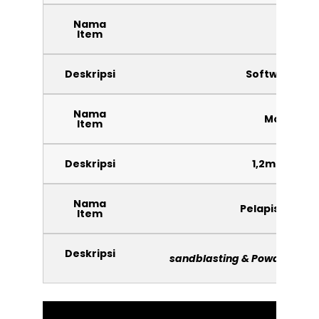
Nama
Soft
Item
Deskripsi
Software cal
Nama
Modul Pla
Item
Deskripsi
1,2m x 6m x 
Nama
Pelapis anti ka
Item
Deskripsi
sandblasting & Powder coat