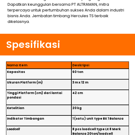
Dapatkan keunggulan bersama PT ALTRAMAN, mitra
terpercaya untuk pertumbuhan sukses Anda dalam industri
bisnis Anda. Jembatan timbang Hercules TS terbaik
dikelasnya.
Spesifikasi
Nama Item
Deskripsi
Kapasitas
60 ton
Ukuran Platform (m)
3 m x 12 m
Tinggi Platform (cm) dari lantai
42 cm
pondasi
Ketelitian
20 kg
Indikator Timbangan
1 (satu ) unit type BX 1 Balanza
Loadcell
8 pcs loadcell type LX 8 Merk
Balanza 20ton/loadcell