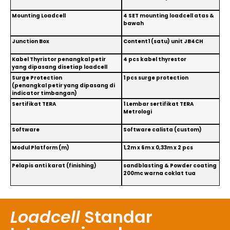
Mounting Loadcell
4 SET mounting loadcell atas &
bawah
Junction Box
Content1 (satu) unit JB4CH
Kabel Thyristor penangkal petir
4 pcs kabel thyrestor
yang dipasang disetiap loadcell
Surge Protection
1 pcs surge protection
(penangkal petir yang dipasang di
indicator timbangan)
Sertifikat TERA
1 Lembar sertifikat TERA
Metrologi
Software
Software calista (custom)
Modul Platform (m)
1,2m x 6m x 0,33m x 2 pcs
Pelapis anti karat (finishing)
sandblasting & Powder coating
200mc warna coklat tua
Loadcell
Standar