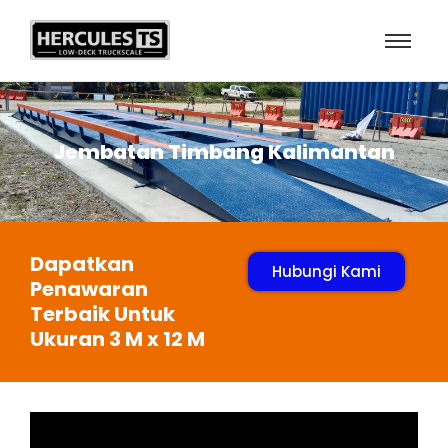
Jembatan Timbang Kalimantan
Dapatkan
Hubungi Kami
Penawaran
Terbaik Untuk
Ukuran 3 M x 12 M