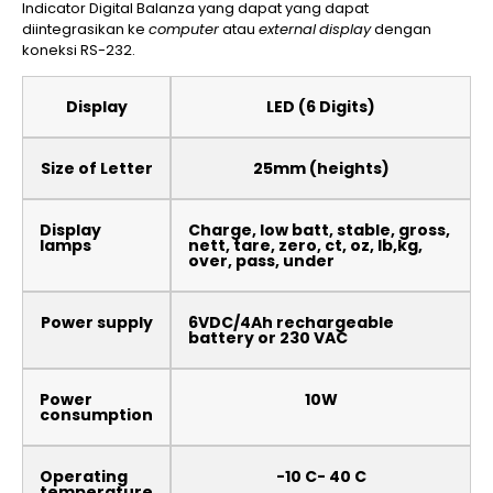
Indicator Digital Balanza yang dapat yang dapat
diintegrasikan ke
computer
atau
external
display
dengan
koneksi RS-232.
Display
LED (6 Digits)
Size of Letter
25mm (heights)
Display
Charge, low batt, stable, gross,
lamps
nett, tare, zero, ct, oz, lb,kg,
over, pass, under
Power supply
6VDC/4Ah rechargeable
battery or 230 VAC
Power
10W
consumption
Operating
-10 C- 40 C
temperature