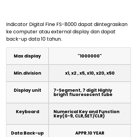
Indicator Digital Fine FS-8000 dapat diintegrasikan
ke computer atau external display dan dapat
back-up data 10 tahun.
Max display
"1000000"
Min.division
x1, x2 , x5, x10, x20, x50
Display unit
7-Segment, 7 digit Highly
bright fluoresecent tube
Keyboard
Numerical Key and Function
Key(0-9, CLR,SET/CLR)
Data Back-up
APPR.10 YEAR