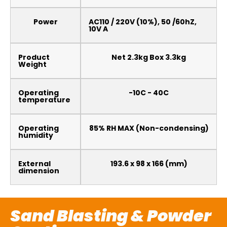
Power
AC110 / 220V (10%), 50 /60hZ,
10V A
Product
Net 2.3kg Box 3.3kg
Weight
Operating
-10C - 40C
temperature
Operating
85% RH MAX (Non-condensing)
humidity
External
193.6 x 98 x 166 (mm)
dimension
Sand Blasting & Powder